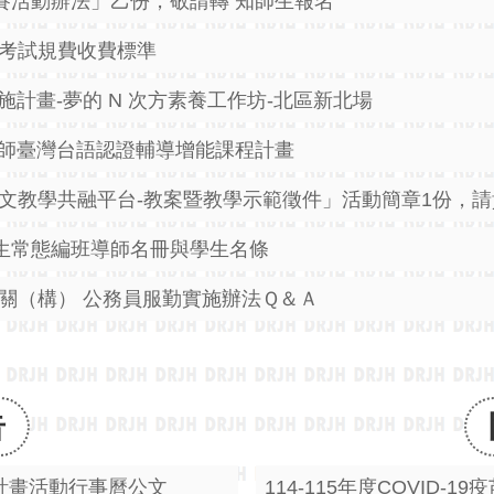
賽活動辦法」乙份，敬請轉 知師生報名
考試規費收費標準
施計畫-夢的 N 次方素養工作坊-北區新北場
教師臺灣台語認證輔導增能課程計畫
文教學共融平台-教案暨教學示範徵件」活動簡章1份，請
新生常態編班導師名冊與學生名條
關（構） 公務員服勤實施辦法Ｑ＆Ａ
告
計畫活動行事曆公文
114-115年度COVID-1