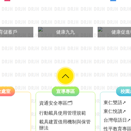
育儲蓄戶
健康九九
健康促進
政處室
宣導專區
校園
東仁雙語➚
資通安全專區🗂️
東仁悅讀➚
行動載具使用管理規範
台灣母語日➚
載具建置借用機制與保管
辦法
性平教育專區