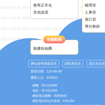
教學正常化
輔導室
其他資源
人事室
會計室
專任教師
校園動態
臉書粉絲團
網站資料開放宣告
隱私權宣告
資訊安全
更新日期
115-08-06
瀏覽人次
639363
總機：05-6312888
傳真：05-6313369
網路電話總機：95984046
網路電話市話代表號：6341284