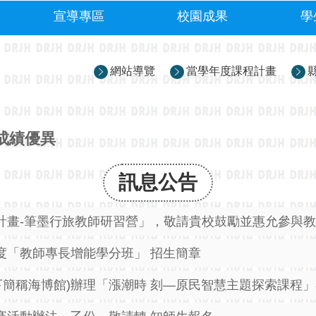
宣導專區
校園成果
學
網站導覽
當學年度課程計畫
成績優異
訊息公告
藝計畫-筆墨行旅教師研習營」，敬請貴校鼓勵並惠允參與
度「教師專長增能學分班」 招生簡章
下簡稱海博館)辦理「漲潮時 刻—原民智慧主題探索課程