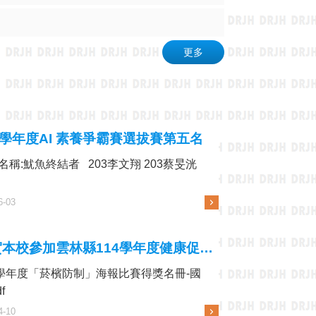
更多
4學年度AI 素養爭霸賽選拔賽第五名
名稱:魷魚終結者 203李文翔 203蔡旻洸
6-03
恭賀本校參加雲林縣114學年度健康促進學校推動校園「菸檳防制」議題 海報比賽成績優異
4學年度「菸檳防制」海報比賽得獎名冊-國
f
4-10