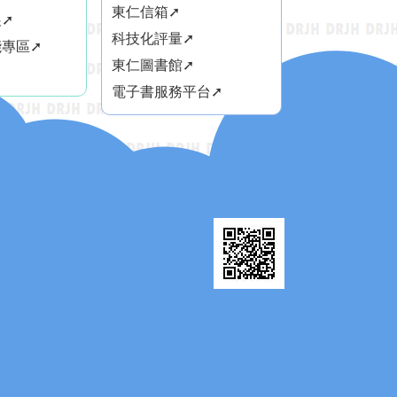
東仁信箱➚
➚
科技化評量➚
專區➚
東仁圖書館➚
電子書服務平台➚