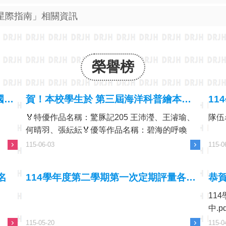
安星際指南」相關資訊
榮譽榜
本校榮獲115年春季縣長盃足球比賽國女組第一名
賀！本校學生於 第三屆海洋科普繪本創作 大放異彩
11
🏅特優作品名稱：驚豚記205 王沛瀅、王濬瑜、
隊伍
何晴羽、張紜紜🏅優等作品名稱：碧海的呼喚
305 翁祥博、翁子媛、廖侑甯 🏅佳作作品名稱：
115-06-03
115-0
露露的奇幻旅程305趙堉辰、王映婕、黃羿嘉由
校長與美術老師帶隊前往台北參加頒獎典禮，在
名
114學年度第二學期第一次定期評量各班成績優秀學生
全國眾多參賽作品中脫穎而出，榮獲多項佳績成
為本屆獲獎組數最多的學 ...更多
11
中.pd
115-05-20
115-0