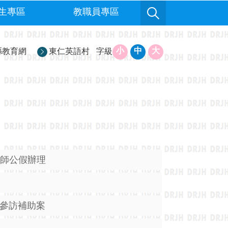
生專區
教職員專區
小
中
大
縣教育網
東仁英語村
字級
教師公假辦理
」參訪補助案