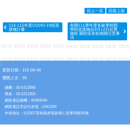
園
成
回上一頁
回最上面
果
114-115年度COVID-19疫苗
有關111學年度各級學校開
學
接種計畫
學防疫措施自9月12日起實
生
施校 園防疫新制相關注意事
項
專
區
教
職
:::
員
更新日期
115-08-06
專
瀏覽人次
95
區
總機：05-6312888
熱
傳真：05-6313369
門
網路電話總機：95984046
關
網路電話市話代表號：6341284
鍵
本校地址：632007雲林縣虎尾鎮東仁里東明路85號
字
網