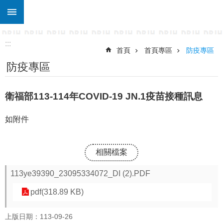
:::
跳到主要內容區塊
進
階
搜
:::
尋
首頁
首頁專區
防疫專區
防疫專區
關
於
東
衛福部113-114年COVID-19 JN.1疫苗接種訊息
仁
行
如附件
政
處
室
相關檔案
宣
113ye39390_23095334072_DI (2).PDF
導
專
pdf(318.89 KB)
區
上版日期：113-09-26
校