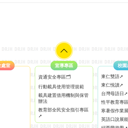
政處室
宣導專區
校園
東仁雙語➚
資通安全專區🗂️
東仁悅讀➚
行動載具使用管理規範
台灣母語日➚
載具建置借用機制與保管
辦法
性平教育專區
教育部全民安全指引專區
寒暑假作業展
➚
英語口說展能
紐西蘭遊學➚