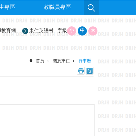
生專區
教職員專區
小
中
大
縣教育網
東仁英語村
字級
首頁
關於東仁
行事曆