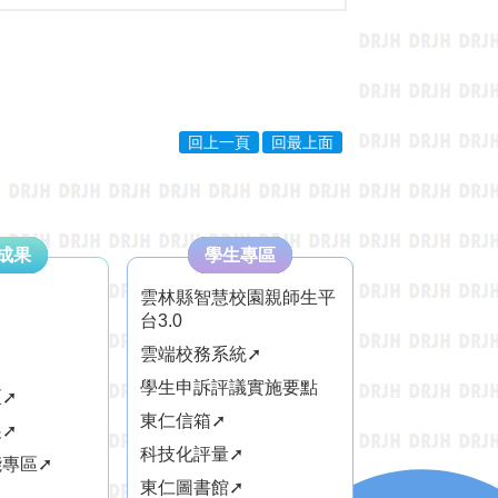
回上一頁
回最上面
成果
學生專區
雲林縣智慧校園親師生平
台3.0
雲端校務系統➚
學生申訴評議實施要點
➚
東仁信箱➚
➚
科技化評量➚
專區➚
東仁圖書館➚