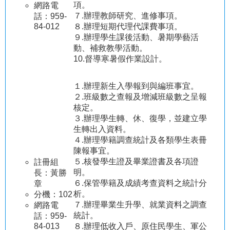
站
項。
網路電
導
７.辦理教師研究、進修事項。
話：959-
覽
84-012
８.辦理短期代理代課費事項。
９.辦理學生課後活動、暑期學藝活
當
動、補救教學活動。
學
10.督導寒暑假作業設計。
年
度
１.辦理新生入學報到與編班事宜。
課
２.班級數之查報及增減班級數之呈報
程
核定。
計
３.辦理學生轉、休、復學，並建立學
畫
生轉出入資料。
縣
４.辦理學籍調查統計及各類學生表冊
教
陳報事宜。
育
５.核發學生證及畢業證書及各項證
註冊組
網
明。
長：黃勝
６.保管學籍及成績考查資料之統計分
章
東
析。
分機：102
仁
７.辦理畢業生升學、就業資料之調查
網路電
英
統計。
話：959-
語
84-013
８.辦理低收入戶、原住民學生、軍公