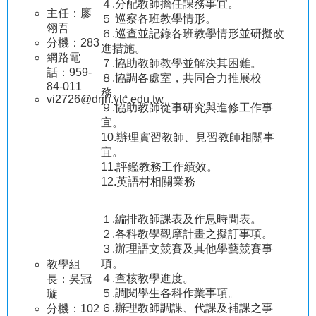
４.分配教師擔任課務事宜。
園
主任：廖
５ 巡察各班教學情形。
成
翎吾
６.巡查並記錄各班教學情形並研擬改
果
分機：283
進措施。
網路電
學
７.協助教師教學並解決其困難。
話：959-
生
８.協調各處室，共同合力推展校
84-011
專
務。。
vi2726@drjh.ylc.edu.tw
區
９.協助教師從事研究與進修工作事
宜。
教
10.辦理實習教師、見習教師相關事
職
宜。
員
11.評鑑教務工作績效。
專
12.英語村相關業務
區
１.編排教師課表及作息時間表。
熱
２.各科教學觀摩計畫之擬訂事項。
門
３.辦理語文競賽及其他學藝競賽事
關
項。
鍵
教學組
４.查核教學進度。
字
長：吳冠
５.調閱學生各科作業事項。
璇
網
６.辦理教師調課、代課及補課之事
分機：102