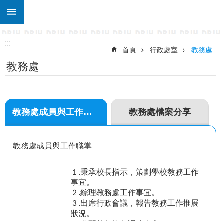
:::
跳到主要內容區塊
進
階
搜
:::
尋
首頁
行政處室
教務處
教務處
關
於
東
仁
教務處成員與工作職掌
教務處檔案分享
行
政
處
教務處成員與工作職掌
室
宣
１.秉承校長指示，策劃學校教務工作
導
事宜。
專
２.綜理教務處工作事宜。
區
３.出席行政會議，報告教務工作推展
狀況。
校