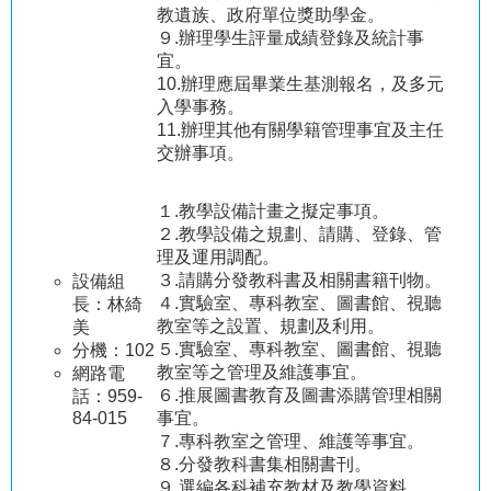
村
教遺族、政府單位獎助學金。
９.辦理學生評量成績登錄及統計事
網
宜。
站
10.辦理應屆畢業生基測報名，及多元
資
入學事務。
料
11.辦理其他有關學籍管理事宜及主任
開
交辦事項。
放
宣
１.教學設備計畫之擬定事項。
告
２.教學設備之規劃、請購、登錄、管
理及運用調配。
隱
３.請購分發教科書及相關書籍刊物。
設備組
私
４.實驗室、專科教室、圖書館、視聽
長：林綺
權
教室等之設置、規劃及利用。
美
宣
５.實驗室、專科教室、圖書館、視聽
分機：102
告
教室等之管理及維護事宜。
網路電
資
６.推展圖書教育及圖書添購管理相關
話：959-
訊
84-015
事宜。
安
７.專科教室之管理、維護等事宜。
全
８.分發教科書集相關書刊。
政
９.選編各科補充教材及教學資料。