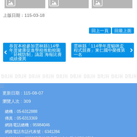
園
成
上版日期：115-03-18
果
學
回上一頁
回最上面
生
專
恭賀本校參加雲林縣114學
雲林縣「114學年度貓咪盃
區
年度健康促進學校推動校園
程式競賽」東仁國中榮獲第
「菸檳防制」議題 海報比賽
一名
教
成績優異
職
員
專
區
:::
更新日期
115-08-07
熱
瀏覽人次
309
門
關
總機：05-6312888
鍵
傳真：05-6313369
字
網路電話總機：95984046
網路電話市話代表號：6341284
網