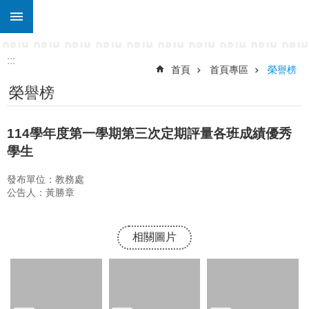
:::
跳到主要內容區塊
進
階
搜
:::
尋
首頁
首頁專區
榮譽榜
榮譽榜
關
於
東
114學年度第一學期第三次定期評量各班成績優秀
仁
學生
行
政
發布單位：教務處
處
公告人：黃勝章
室
宣
相關圖片
導
專
區
校