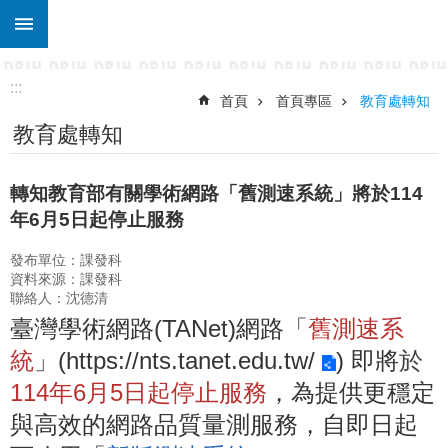
:::
跳到主要內容區塊
進
階
搜
:::
尋
首頁
首頁專區
教育處轉知
教育處轉知
關
於
東
轉知教育部有關學術網路「舊測速系統」將於114
仁
年6月5日起停止服務
行
政
發布單位：課發科
處
資料來源：課發科
室
聯絡人：沈德清
臺灣學術網路(TANet)網路「
舊測速系
宣
統
」(
https://nts.tanet.edu.tw/
) 即將
於
導
專
114年6月5日起
停止服務
，為提供更穩定
區
與高效的網路品質量測服務，自即日起
校