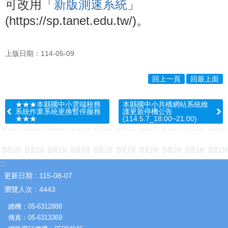
可改用「
新版測速系統
」
園
成
(
https://sp.tanet.edu.tw/
)。
果
學
上版日期：114-05-09
生
專
區
回上一頁
回最上面
教
★★★本縣國中小雲端校務
本縣國中小共構網站系統維
職
系統作業系統更換暫停服務
護更新停機公告
員
★★★
(114.5.7_18:00~21:00)
專
區
熱
:::
門
更新日期
115-08-07
關
瀏覽人次
4443
鍵
字
總機：05-6312888
傳真：05-6313369
網