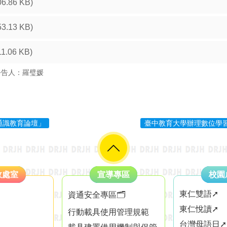
06.86 KB)
53.13 KB)
11.06 KB)
公告人：羅璧媛
通識教育論壇」
臺中教育大學辦理數位學
政處室
宣導專區
校園
東仁雙語➚
資通安全專區🗂️
東仁悅讀➚
行動載具使用管理規範
台灣母語日➚