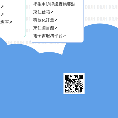
學生申訴評議實施要點
➚
東仁信箱➚
➚
科技化評量➚
專區➚
東仁圖書館➚
電子書服務平台➚