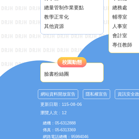
總量管制作業要點
總務處
教學正常化
輔導室
其他資源
人事室
會計室
專任教師
校園動態
臉書粉絲團
網站資料開放宣告
隱私權宣告
資訊安全
更新日期
115-08-06
瀏覽人次
12
總機：05-6312888
傳真：05-6313369
網路電話總機：95984046