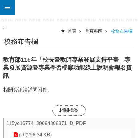
:::
跳到主要內容區塊
進
階
搜
:::
尋
首頁
首頁專區
校務布告欄
校務布告欄
關
於
東
教育部115年「校長暨教師專業發展支持平臺」專
仁
業發展資源暨專業學習檔案功能線上說明會報名資
行
訊
政
處
相關資訊請詳閱附件。
室
宣
導
相關檔案
專
區
115ye16774_29094808871_DI.PDF
校
pdf(296.34 KB)