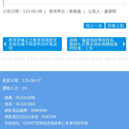
園
成
公告日期：115-05-08
發布單位：教務處
公告人：廖彥甄
果
學
回上一頁
回最上面
生
專
教育部修正之教育部職業安
函轉「偏遠地區學校校長、
區
全衛生種子師資申請作業說
教師久任獎金發給相關疑義
明
問答集」1 份
教
職
員
專
:::
區
更新日期
115-08-07
瀏覽人次
19
熱
門
總機：05-6312888
關
傳真：05-6313369
鍵
網路電話總機：95984046
字
網路電話市話代表號：6341284
本校地址：632007雲林縣虎尾鎮東仁里東明路85號
網