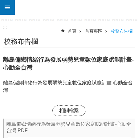
:::
跳到主要內容區塊
進
階
搜
:::
尋
首頁
首頁專區
校務布告欄
校務布告欄
關
於
東
離島偏鄉情緒行為發展弱勢兒童數位家庭賦能計畫-
仁
心動全台灣
行
政
離島偏鄉情緒行為發展弱勢兒童數位家庭賦能計畫-心動全台
處
灣
室
宣
導
相關檔案
專
區
離島偏鄉情緒行為發展弱勢兒童數位家庭賦能計畫-心動全
台灣.PDF
校