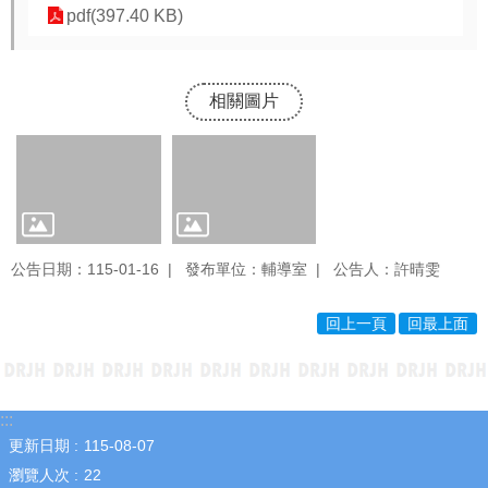
園
pdf(397.40 KB)
成
果
學
相關圖片
生
專
區
教
職
員
公告日期：115-01-16
發布單位：輔導室
公告人：許晴雯
專
區
回上一頁
回最上面
熱
門
關
鍵
:::
字
更新日期
115-08-07
網
瀏覽人次
22